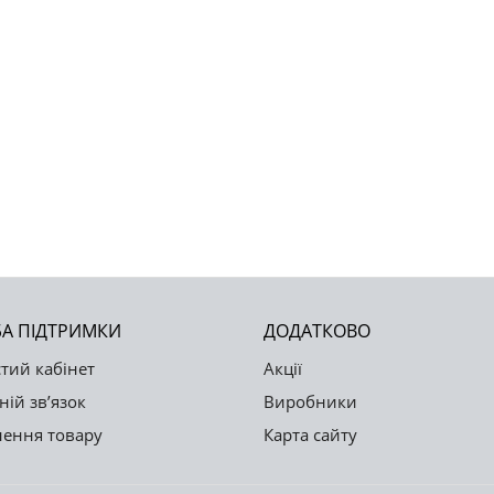
А ПІДТРИМКИ
ДОДАТКОВО
тий кабінет
Акції
ній зв’язок
Виробники
ення товару
Карта сайту