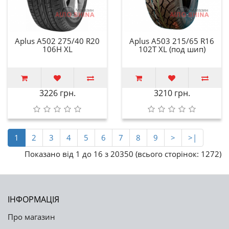
Aplus A502 275/40 R20
Aplus A503 215/65 R16
106H XL
102T XL (под шип)
3226 грн.
3210 грн.
1
2
3
4
5
6
7
8
9
>
>|
Показано від 1 до 16 з 20350 (всього сторінок: 1272)
ІНФОРМАЦІЯ
Про магазин