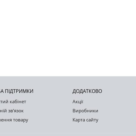
А ПІДТРИМКИ
ДОДАТКОВО
тий кабінет
Акції
ній зв’язок
Виробники
ення товару
Карта сайту