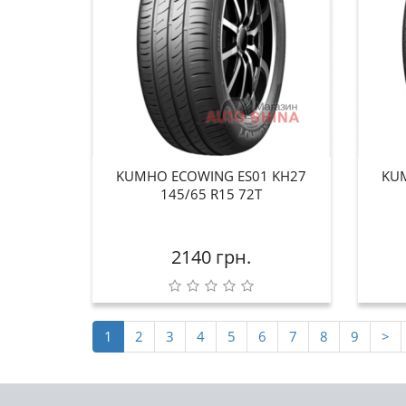
KUMHO ECOWING ES01 KH27
KU
145/65 R15 72T
2140 грн.
1
2
3
4
5
6
7
8
9
>