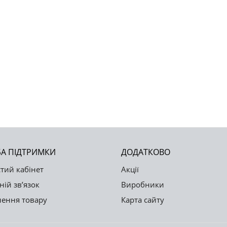
А ПІДТРИМКИ
ДОДАТКОВО
тий кабінет
Акції
ній зв’язок
Виробники
ення товару
Карта сайту