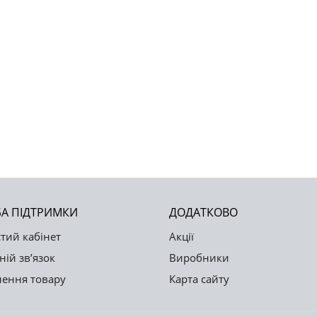
А ПІДТРИМКИ
ДОДАТКОВО
тий кабінет
Акції
ній зв’язок
Виробники
ення товару
Карта сайту